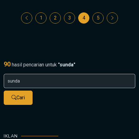
1
2
3
4
5
90
hasil pencarian untuk
"sunda"
Cari
IKLAN