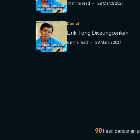
14 mins read
28 March 2021
Daerah
Lirik Tong Diceungcerikan
6 mins read
28 March 2021
90
hasil pencarian 