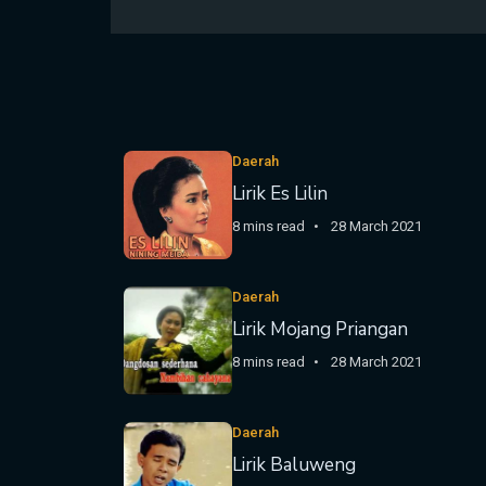
Daerah
Lirik Es Lilin
8 mins read
28 March 2021
Daerah
Lirik Mojang Priangan
8 mins read
28 March 2021
Daerah
Lirik Baluweng