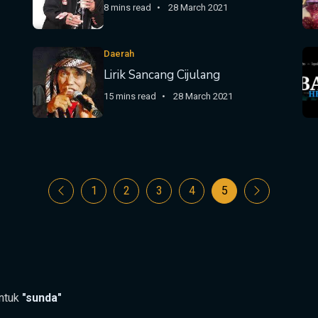
8 mins read
28 March 2021
Daerah
Lirik Sancang Cijulang
15 mins read
28 March 2021
1
2
3
4
5
untuk
"sunda"