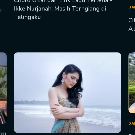
Chord Gitar dan Lirik Lagu Terlena -
Ikke Nurjanah: Masih Terngiang di
DA
ri
Telingaku
Ci
At
DA
2021