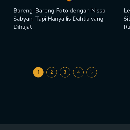
Bareng-Bareng Foto dengan Nissa
Le
Sabyan, Tapi Hanya Iis Dahlia yang
Si
Dihujat
Ru
1
2
3
4