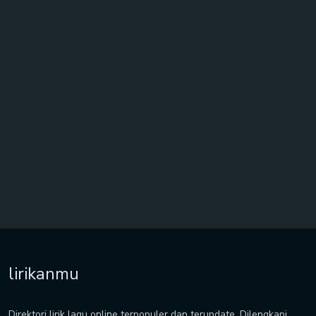
lirikanmu
Direktori lirik lagu online terpopuler dan terupdate. Dilengkapi