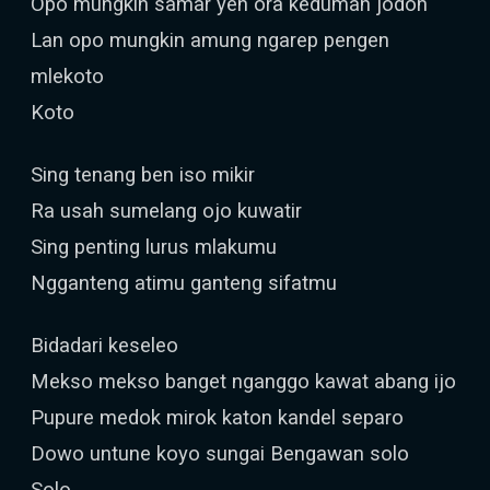
Opo mungkin samar yen ora keduman jodoh
Lan opo mungkin amung ngarep pengen
mlekoto
Koto
Sing tenang ben iso mikir
Ra usah sumelang ojo kuwatir
Sing penting lurus mlakumu
Ngganteng atimu ganteng sifatmu
Bidadari keseleo
Mekso mekso banget nganggo kawat abang ijo
Pupure medok mirok katon kandel separo
Dowo untune koyo sungai Bengawan solo
Solo