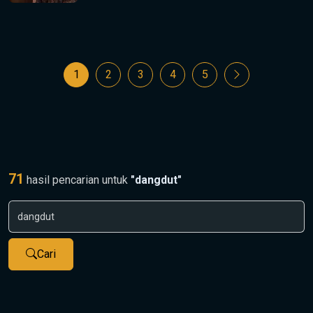
1
2
3
4
5
71
hasil pencarian untuk
"dangdut"
Cari