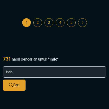
1
2
3
4
5
731
hasil pencarian untuk
"indo"
Cari