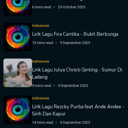
6 mins read
29 October 2025
Indonesia
Lirik Lagu Fira Cantika - Bukit Berbunga
13 mins read
9 September 2025
Indonesia
Lirik Lagu Julya Christi Ginting - Sumur Di
Ladang
9 mins read
9 September 2025
Indonesia
Lirik Lagu Rezcky Purba feat Ande Andee -
Sirih Dan Kapur
14 mins read
9 September 2025