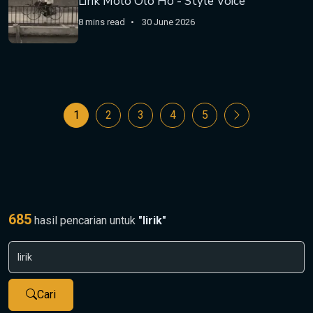
Lirik Molo Olo Ho - Style Voice
8 mins read
30 June 2026
1
2
3
4
5
685
hasil pencarian untuk
"lirik"
Cari