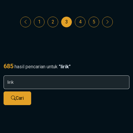
1
2
3
4
5
685
hasil pencarian untuk
"lirik"
Cari