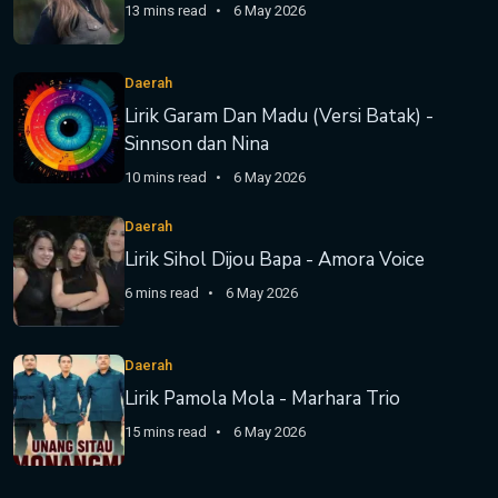
13 mins read
6 May 2026
Daerah
Lirik Garam Dan Madu (Versi Batak) -
Sinnson dan Nina
10 mins read
6 May 2026
Daerah
Lirik Sihol Dijou Bapa - Amora Voice
6 mins read
6 May 2026
Daerah
Lirik Pamola Mola - Marhara Trio
15 mins read
6 May 2026