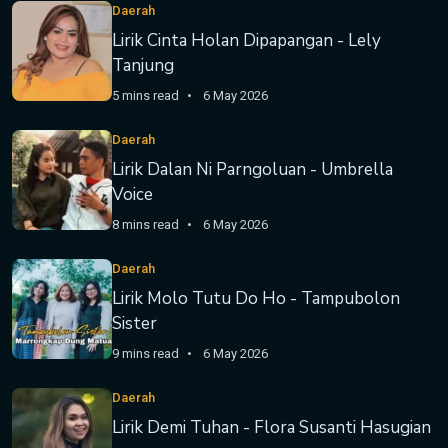
Daerah
Lirik Cinta Holan Dipapangan - Lely
Tanjung
5 mins read
6 May 2026
Daerah
Lirik Dalan Ni Parngoluan - Umbrella
Voice
8 mins read
6 May 2026
Daerah
Lirik Molo Tutu Do Ho - Tampubolon
Sister
9 mins read
6 May 2026
Daerah
Lirik Demi Tuhan - Flora Susanti Hasugian