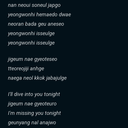
nan neoui soneul japgo
yeongwonhi hemaedo dwae
neoran bada geu aneseo
yeongwonhi isseulge
yeongwonhi isseulge
jigeum nae gyeoteseo
tteoreojiji anhge
naega neol kkok jabajulge
I'll dive into you tonight
jigeum nae gyeoteuro
I'm missing you tonight
geunyang nal anajwo