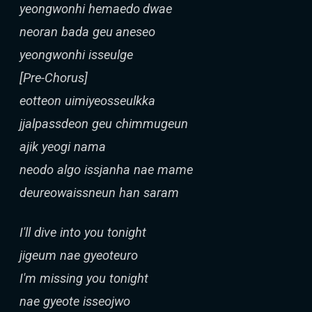
yeongwonhi hemaedo dwae
neoran bada geu aneseo
yeongwonhi isseulge
[Pre-Chorus]
eotteon uimiyeosseulkka
jjalpassdeon geu chimmugeun
ajik yeogi nama
neodo algo issjanha nae mame
deureowaissneun han saram
I'll dive into you tonight
jigeum nae gyeoteuro
I'm missing you tonight
nae gyeote isseojwo