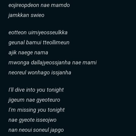
eojireopdeon nae mamdo
jamkkan swieo
eotteon uimiyeosseulkka
geunal bamui tteollimeun
ajik naege nama
mwonga dallajyeossjanha nae mami
neoreul wonhago issjanha
I'll dive into you tonight
jigeum nae gyeoteuro
I'm missing you tonight
nae gyeote isseojwo
nan neoui soneul japgo