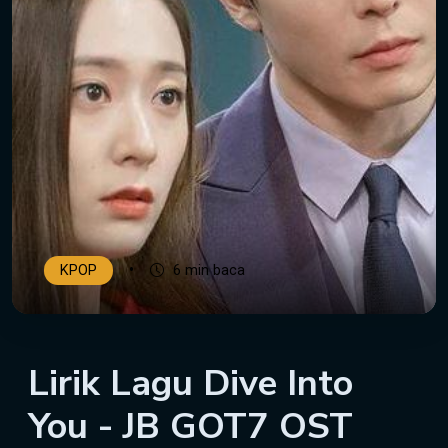
•
KPOP
6 min baca
Lirik Lagu Dive Into
You - JB GOT7 OST