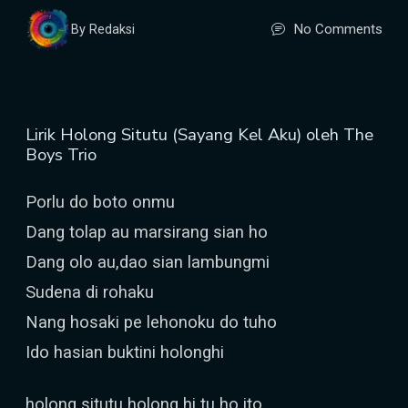
No Comments
By Redaksi
Lirik Holong Situtu (Sayang Kel Aku) oleh The
Boys Trio
Porlu do boto onmu
Dang tolap au marsirang sian ho
Dang olo au,dao sian lambungmi
Sudena di rohaku
Nang hosaki pe lehonoku do tuho
Ido hasian buktini holonghi
holong situtu holong hi tu ho ito