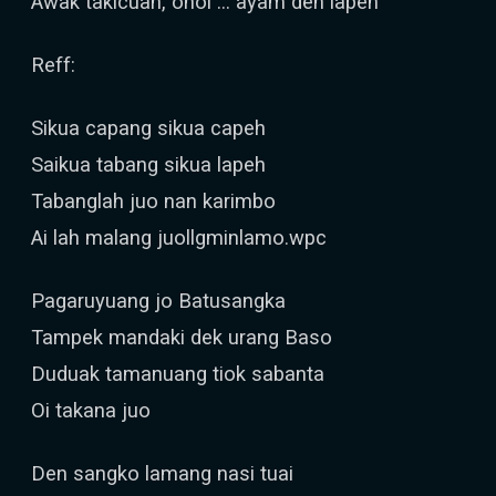
Awak takicuah, ohoi … ayam den lapeh
Reff:
Sikua capang sikua capeh
Saikua tabang sikua lapeh
Tabanglah juo nan karimbo
Ai lah malang juollgminlamo.wpc
Pagaruyuang jo Batusangka
Tampek mandaki dek urang Baso
Duduak tamanuang tiok sabanta
Oi takana juo
Den sangko lamang nasi tuai