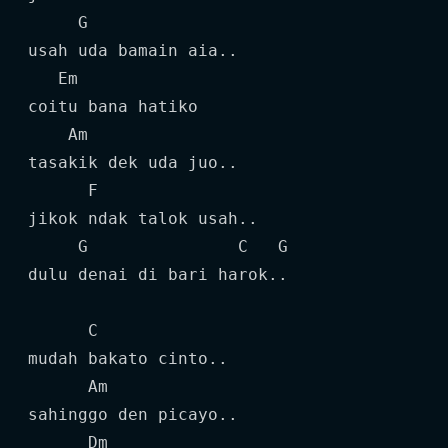
     G

usah uda bamain aia..

   Em

coitu bana hatiko

    Am

tasakik dek uda juo..

      F

jikok ndak talok usah..

     G               C   G

dulu denai di bari harok..

      C

mudah bakato cinto..

      Am

sahinggo den picayo..

      Dm
