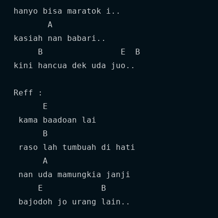
hanyo bisa maratok i..

       A

kasiah nan babari..

     B                E  B

kini hancua dek uda juo..

Reff :

      E

 kama baadoan lai

      B

 raso lah tumbuah di hati

      A

 nan uda mamungkia janji

     E            B

 bajodoh jo urang lain..
