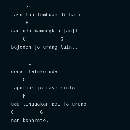
      G

 raso lah tumbuah di hati

      F

 nan uda mamungkia janji

     C            G

 bajodoh jo urang lain..

       C

 denai taluko uda

     G

 tapuruak jo raso cinto

     F

 uda tinggakan pai jo urang 

 C         G

 nan baharato..
