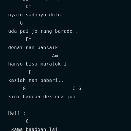
      Dm

nyato sadonyo duto..

    G

uda pai jo rang barado..

      Em

denai nan bansaik

               Am

hanyo bisa maratok i..

       F

kasiah nan babari..

     G                C G

kini hancua dek uda juo..

Reff :

      C

 kama baadoan lai
