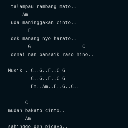
 talampau rambang mato..

     Am

 uda maninggakan cinto..

       F

 dek manang nyo harato..

       G                  C

 denai nan bansaik raso hino..

Musik : C..G..F..C G

        C..G..F..C G

        Em..Am..F..G..C..

      C

mudah bakato cinto..

      Am

sahinggo den picayo..
