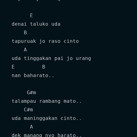
       E

 denai taluko uda

     B

 tapuruak jo raso cinto

     A

 uda tinggakan pai jo urang 

 E         B

 nan baharato..

      G#m

 talampau rambang mato..

     C#m

 uda maninggakan cinto..

       A

 dek manang nyo harato..
