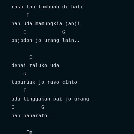
 raso lah tumbuah di hati

      F

 nan uda mamungkia janji

     C            G

 bajodoh jo urang lain..

       C

 denai taluko uda

     G

 tapuruak jo raso cinto

     F

 uda tinggakan pai jo urang 

 C         G

 nan baharato..

      Em
