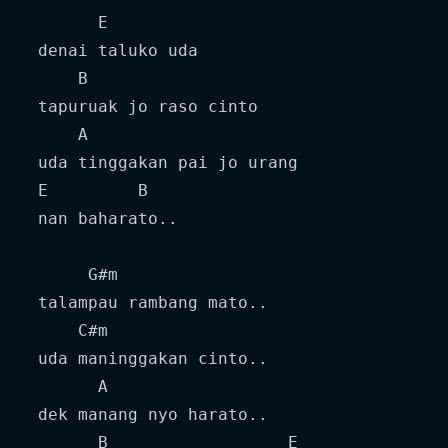
       E

 denai taluko uda

     B

 tapuruak jo raso cinto

     A

 uda tinggakan pai jo urang 

 E         B

 nan baharato..

      G#m

 talampau rambang mato..

     C#m

 uda maninggakan cinto..

       A

 dek manang nyo harato..

       B                  E
