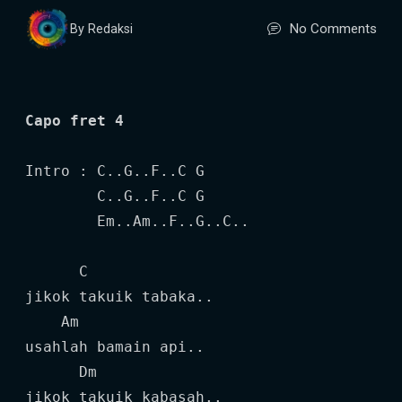
No Comments
By Redaksi
Capo fret 4
Intro : C..G..F..C G

        C..G..F..C G

        Em..Am..F..G..C..

      C

jikok takuik tabaka..

    Am

usahlah bamain api..

      Dm

jikok takuik kabasah..
