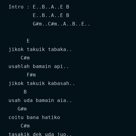
Intro : E..B..A..E B

        E..B..A..E B

        G#m..C#m..A..B..E..

      E

jikok takuik tabaka..

    C#m

usahlah bamain api..

      F#m

jikok takuik kabasah..

     B

usah uda bamain aia..

   G#m

coitu bana hatiko

    C#m

tasakik dek uda juo..
