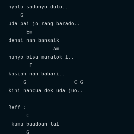
nyato sadonyo duto..

    G

uda pai jo rang barado..

      Em

denai nan bansaik

               Am

hanyo bisa maratok i..

       F

kasiah nan babari..

     G                C G

kini hancua dek uda juo..

Reff :

      C

 kama baadoan lai

      G
