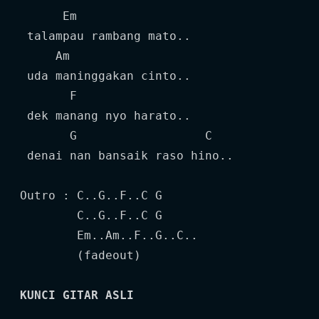
      Em

 talampau rambang mato..

     Am

 uda maninggakan cinto..

       F

 dek manang nyo harato..

       G                  C

 denai nan bansaik raso hino..

Outro : C..G..F..C G

        C..G..F..C G

        Em..Am..F..G..C..

        (fadeout)

KUNCI GITAR ASLI