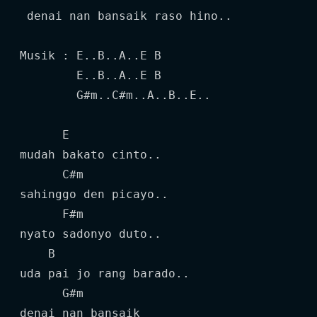
 denai nan bansaik raso hino..

Musik : E..B..A..E B

        E..B..A..E B

        G#m..C#m..A..B..E..

      E

mudah bakato cinto..

      C#m

sahinggo den picayo..

      F#m

nyato sadonyo duto..

    B

uda pai jo rang barado..

      G#m

denai nan bansaik
