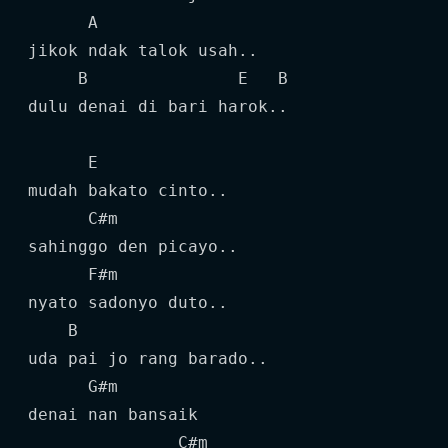
      A

jikok ndak talok usah..

     B               E   B

dulu denai di bari harok..

      E

mudah bakato cinto..

      C#m

sahinggo den picayo..

      F#m

nyato sadonyo duto..

    B

uda pai jo rang barado..

      G#m

denai nan bansaik

               C#m
