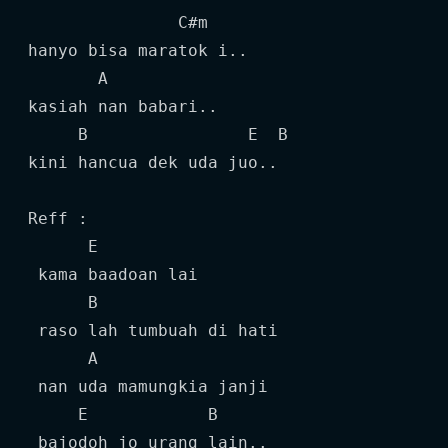
               C#m

hanyo bisa maratok i..

       A

kasiah nan babari..

     B                E  B

kini hancua dek uda juo..

Reff :

      E

 kama baadoan lai

      B

 raso lah tumbuah di hati

      A

 nan uda mamungkia janji

     E            B

 bajodoh jo urang lain..
