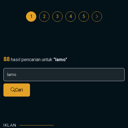
1
2
3
4
5
88
hasil pencarian untuk
"lamo"
Cari
IKLAN