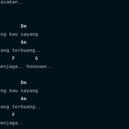
asakan..

Dm
ng kau sayang

Am
ang terbuang..

F
G
enjaga.. hooouwo..

Dm
ng kau sayang

Am
ang terbuang..

F
enjaga..
