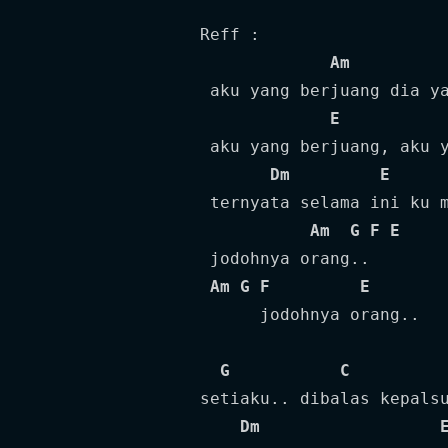
Reff :

Am
 aku yang berjuang dia ya
E
 aku yang berjuang, aku y
Dm
E
 ternyata selama ini ku m
Am
G
F
E
 jodohnya orang..

Am
G
F
E
      jodohnya orang..

G
C
setiaku.. dibalas kepalsu
Dm