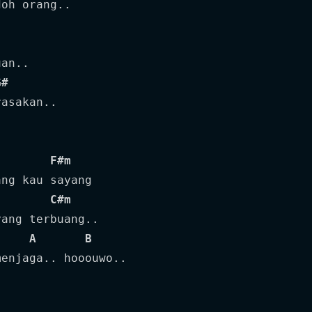
oh orang..

an..

G#
asakan..

F#m
ng kau sayang

C#m
ang terbuang..

A
B
enjaga.. hooouwo..
