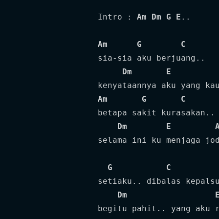
Intro : 
Am
Dm
G
E
..

Am
G
C
sia-sia aku berjuang..

Dm
E
Am
G
C
betapa sakit kurasakan..

Dm
E
selama ini ku menjaga jod
G
C
setiaku.. dibalas kepalsu
Dm
begitu pahit.. yang aku r