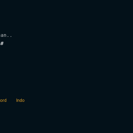
an..

G#
ord
Indo