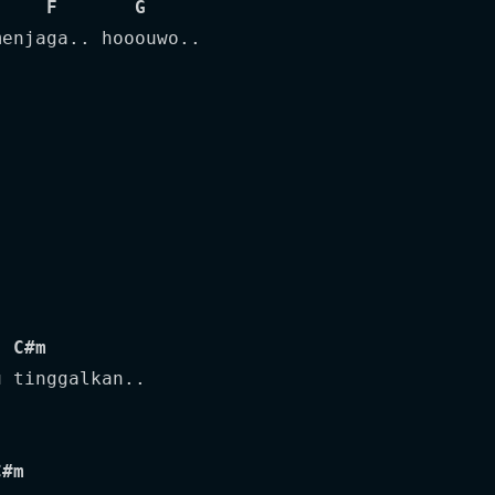
F
G
enjaga.. hooouwo..

C#m
C#m