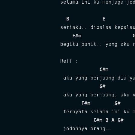
selama ini ku menjaga jod
B
E
setiaku.. dibalas kepalsu
F#m
begitu pahit.. yang aku r
Reff :

C#m
 aku yang berjuang dia ya
G#
 aku yang berjuang, aku y
F#m
G#
 ternyata selama ini ku m
C#m
B
A
G#
 jodohnya orang..
