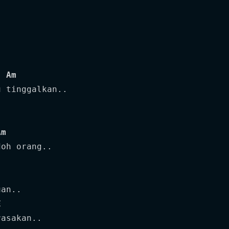
Am
Am
oh orang..

an..

E
asakan..
