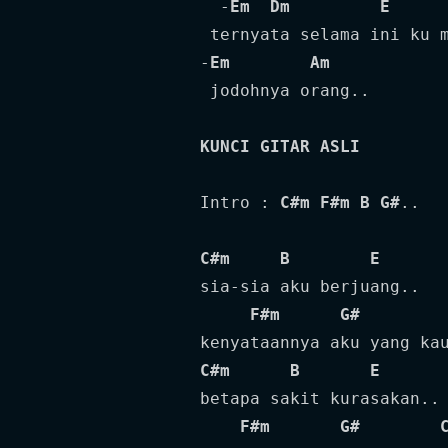
  -
Em
Dm
E
 ternyata selama ini ku m
-
Em
Am
 jodohnya orang..

KUNCI GITAR ASLI
Intro : 
C#m
F#m
B
G#
..

C#m
B
E
sia-sia aku berjuang..

F#m
G#
C#m
B
E
betapa sakit kurasakan..

F#m
G#