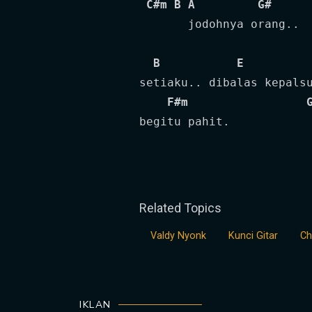
C#m
B
A
G#
       jodohnya orang..

B
E
setiaku.. dibalas kepalsu
F#m
begitu pahit.        
Related Topics
Valdy Nyonk
Kunci Gitar
Ch
IKLAN