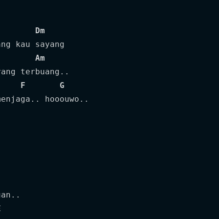
Dm
ng kau sayang

Am
ang terbuang..

F
G
enjaga.. hooouwo..

an..

E