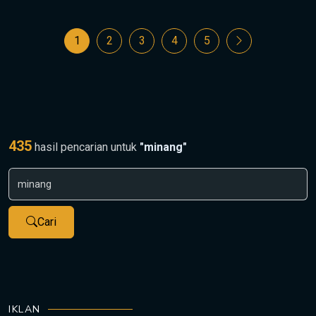
1
2
3
4
5
435
hasil pencarian untuk
"minang"
Cari
IKLAN