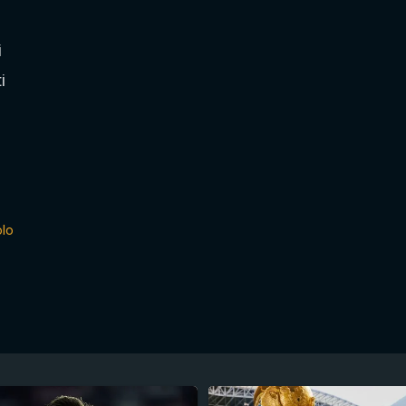
i
i
lo