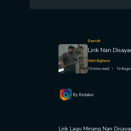
Daerah
Lirik Nan Disay
Oleh Bigheru
15 mins read
10 Augu
By Redaksi
Lirik Lagu Minang Nan Disaya