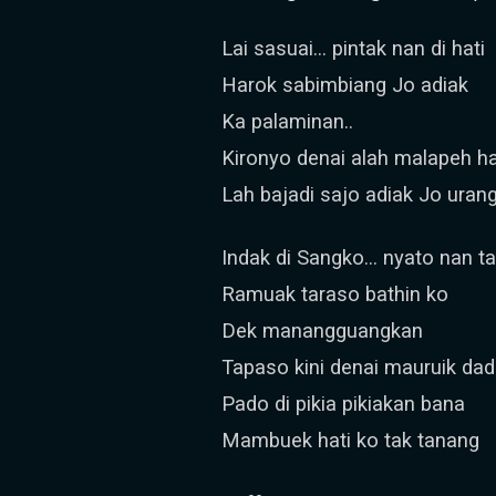
Lai sasuai... pintak nan di hati
Harok sabimbiang Jo adiak
Ka palaminan..
Kironyo denai alah malapeh h
Lah bajadi sajo adiak Jo uran
Indak di Sangko... nyato nan t
Ramuak taraso bathin ko
Dek manangguangkan
Tapaso kini denai mauruik da
Pado di pikia pikiakan bana
Mambuek hati ko tak tanang