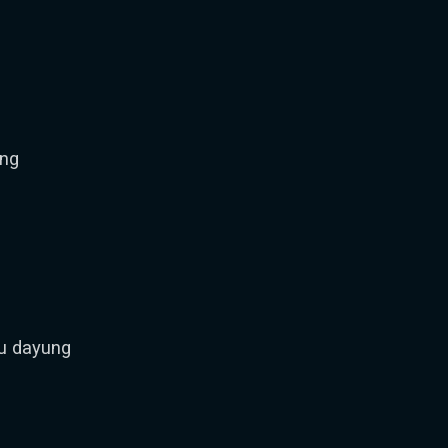
ang
u dayung