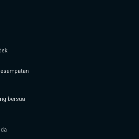
i
dek
 kesempatan
ang bersua
ada