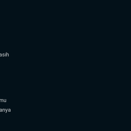
asih
imu
manya