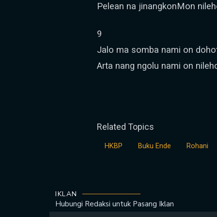
Pelean na jinangkonMon nileh
9
Jalo ma somba nami on dohot 
Arta nang ngolu nami on nileh
Related Topics
HKBP
Buku Ende
Rohani
IKLAN
Hubungi Redaksi untuk
Pasang Iklan