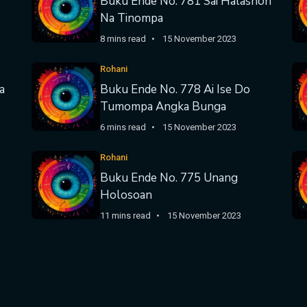
Buku Ende No. 781 Sai Halashon
Na Tinompa
8 mins read
15 November 2023
Rohani
a
Buku Ende No. 778 Ai Ise Do
Tumompa Angka Bunga
6 mins read
15 November 2023
Rohani
Buku Ende No. 775 Unang
Holosoan
11 mins read
15 November 2023