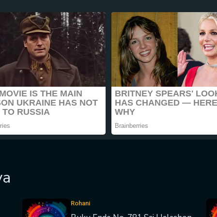
ya
Rohani