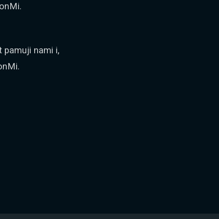
onMi.
pamuji nami i,
onMi.