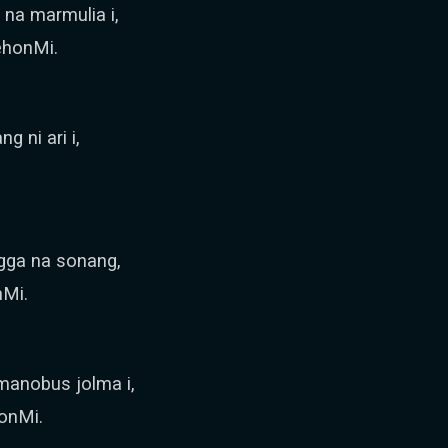
na marmulia i,
ehonMi.
g ni ari i,
gga na sonang,
nMi.
manobus jolma i,
onMi.