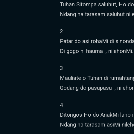
Tuhan Sitompa saluhut, Ho do 
Ndang na tarasam saluhut nil
2
Patar do asi rohaMi di sinondan
Di gogo ni hauma i, nilehonMi.
3
Mauliate o Tuhan di rumahtan
Godang do pasupasu i, nileho
4
Ditongos Ho do AnakMi laho 
Ndang na tarasam asiMi nileh