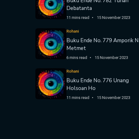
Buku Ende No. 782 Tuhan
Debatanta
11 mins read
15 November 2023
Rohani
Buku Ende No. 779 Amporik N
Metmet
6 mins read
15 November 2023
Rohani
Buku Ende No. 776 Unang
Holsoan Ho
11 mins read
15 November 2023