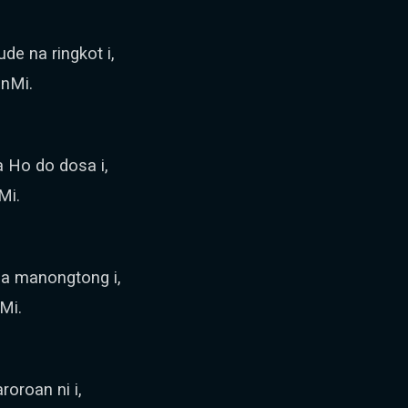
de na ringkot i,
onMi.
 Ho do dosa i,
Mi.
 na manongtong i,
Mi.
oroan ni i,