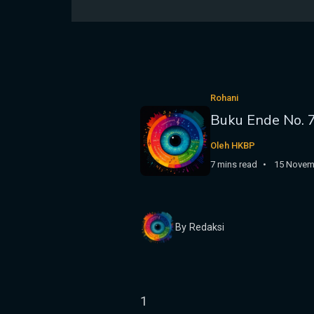
Rohani
Buku Ende No. 
Oleh HKBP
7 mins read
15 Novem
By Redaksi
1