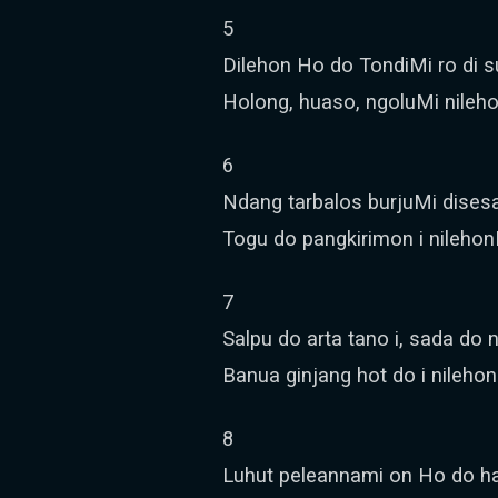
5
Dilehon Ho do TondiMi ro di su
Holong, huaso, ngoluMi nileh
6
Ndang tarbalos burjuMi disesa
Togu do pangkirimon i nilehon
7
Salpu do arta tano i, sada do
Banua ginjang hot do i nilehon
8
Luhut peleannami on Ho do har