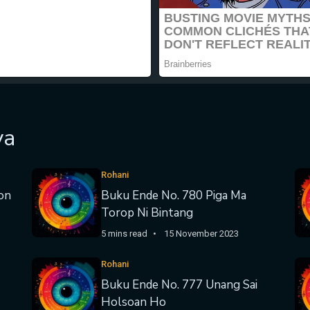
ya
Rohani
on
Buku Ende No. 780 Piga Ma
Torop Ni Bintang
5 mins read
15 November 2023
Rohani
Buku Ende No. 777 Unang Sai
Holsoan Ho