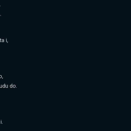
,
.
a i,
o,
udu do.
i.