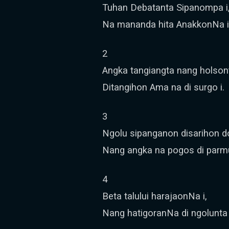
Tuhan Debatanta Sipanompa i
Na mananda hita AnakkonNa i
2
Angka tangiangta nang holsont
Ditangihon Ama na di surgo i.
3
Ngolu sipanganon disarihon d
Nang angka na pogos di parm
4
Beta talului harajaonNa i,
Nang hatigoranNa di ngolunta 