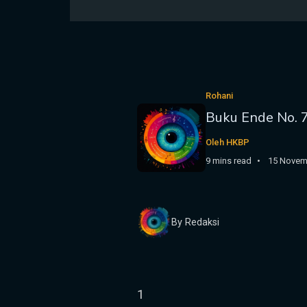
Rohani
Buku Ende No. 
Oleh HKBP
9 mins read
15 Novem
By Redaksi
1