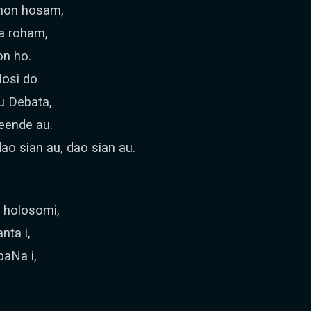
ihon hosam,
a roham,
on ho.
losi do
u Debata,
eende au.
o sian au, dao sian au.
 holosomi,
ta i,
aNa i,