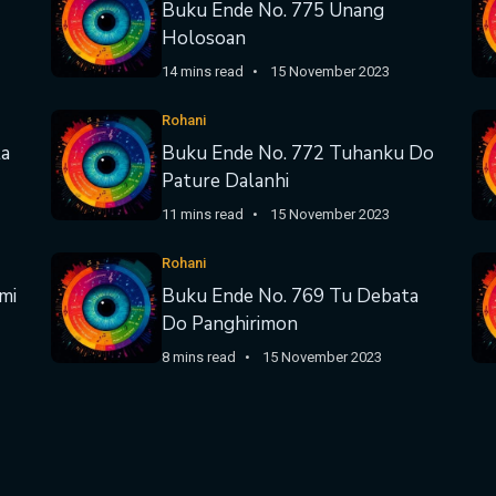
Buku Ende No. 775 Unang
Holosoan
14 mins read
15 November 2023
Rohani
ta
Buku Ende No. 772 Tuhanku Do
Pature Dalanhi
11 mins read
15 November 2023
Rohani
mi
Buku Ende No. 769 Tu Debata
Do Panghirimon
8 mins read
15 November 2023