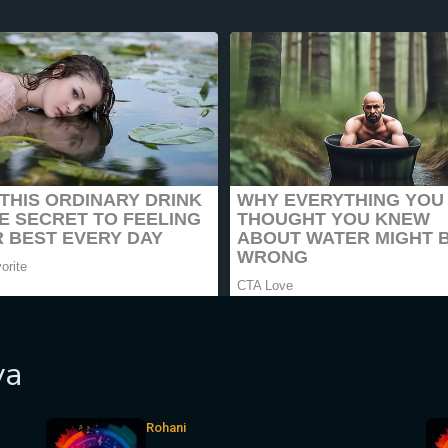
ya
Rohani