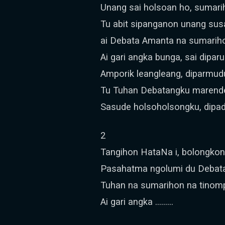
Unang sai holsoan ho, sumar
Tu abit sipanganon unang sus
ai Debata Amanta na sumarih
Ai gari angka bunga, sai diparu
Amporik leangleang, diparmud
Tu Tuhan Debatangku marend
Sasude holsoholsongku, dipada
2
Tangihon HataNa i, bolongkon
Pasahatma ngolumi du Debatan
Tuhan na sumarihon na tinomp
Ai gari angka ………