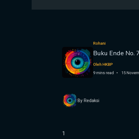
Rohani
Buku Ende No. 
Oleh HKBP
9 mins read
15 Novem
By Redaksi
1