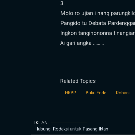
3
Molo ro ujian i nang parungkil
Pangido tu Debata Pardenggan
Ingkon tangihononna tinangia
Ai gari angka ………
Related Topics
HKBP
Buku Ende
Rohani
IKLAN
Hubungi Redaksi untuk
Pasang Iklan