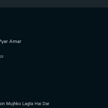
 Pyar Amar
023
yon Mujhko Lagta Hai Dar