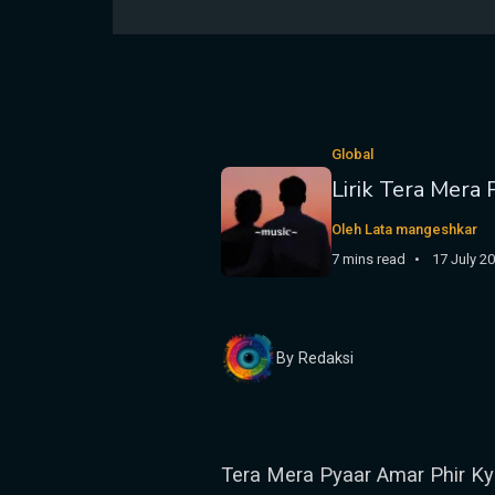
Global
Lirik Tera Mera
Oleh Lata mangeshkar
7 mins read
17 July 2
By Redaksi
Tera Mera Pyaar Amar Phir K