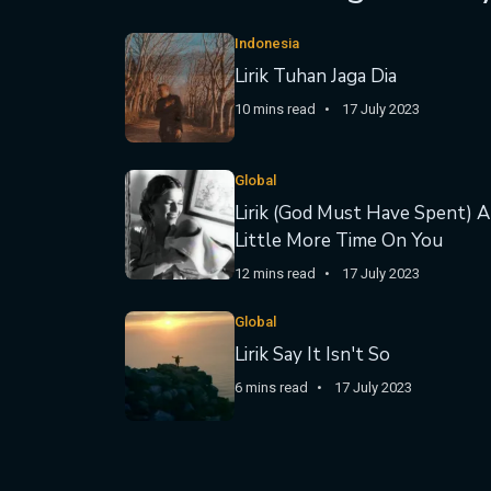
Indonesia
Lirik Tuhan Jaga Dia
10 mins read
17 July 2023
Global
Lirik (God Must Have Spent) A
Little More Time On You
12 mins read
17 July 2023
Global
Lirik Say It Isn't So
6 mins read
17 July 2023