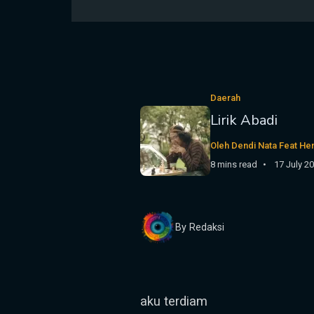
Daerah
Lirik Abadi
Oleh Dendi Nata Feat H
8 mins read
17 July 2
By Redaksi
aku terdiam