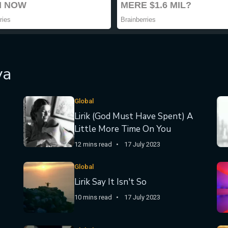
ya
Global
Lirik (God Must Have Spent) A
Little More Time On You
12 mins read
17 July 2023
Global
Lirik Say It Isn't So
10 mins read
17 July 2023