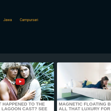
Jawa
Campursari