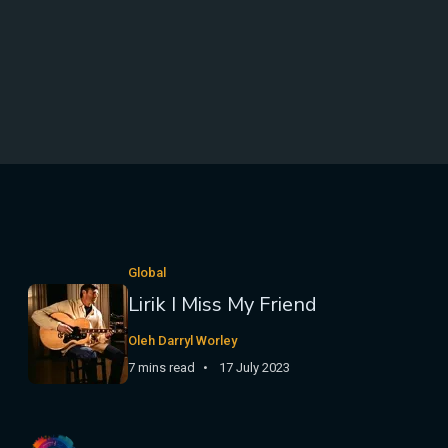
Global
Lirik I Miss My Friend
Oleh Darryl Worley
7 mins read
17 July 2023