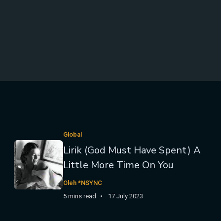
Global
Lirik (God Must Have Spent) A
Little More Time On You
Oleh *NSYNC
5 mins read
17 July 2023