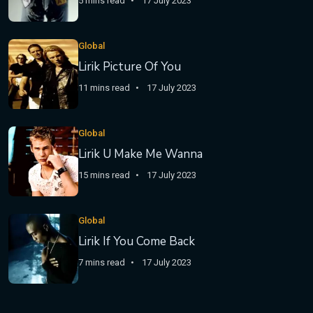
5 mins read
17 July 2023
Global
Lirik Picture Of You
11 mins read
17 July 2023
Global
Lirik U Make Me Wanna
15 mins read
17 July 2023
Global
Lirik If You Come Back
7 mins read
17 July 2023