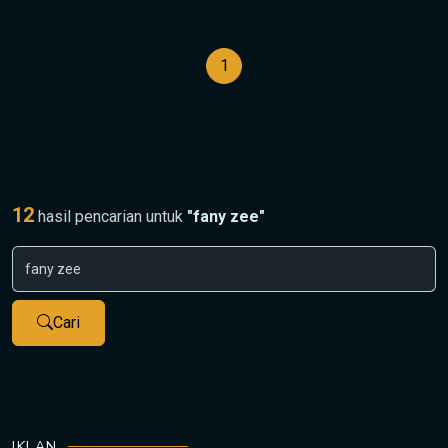
1
12
hasil pencarian untuk
"fany zee"
Cari
IKLAN