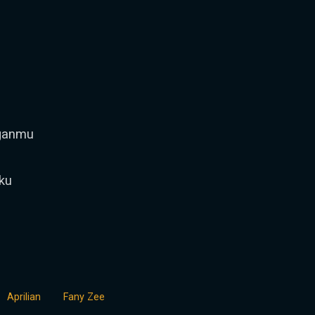
nganmu
ku
Aprilian
Fany Zee