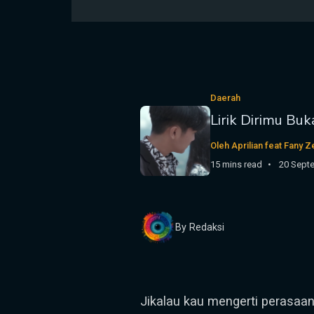
Daerah
Lirik Dirimu Buk
Oleh Aprilian feat Fany 
15 mins read
20 Sept
By Redaksi
Jikalau kau mengerti perasaan