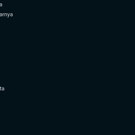
a
sarnya
a
ta