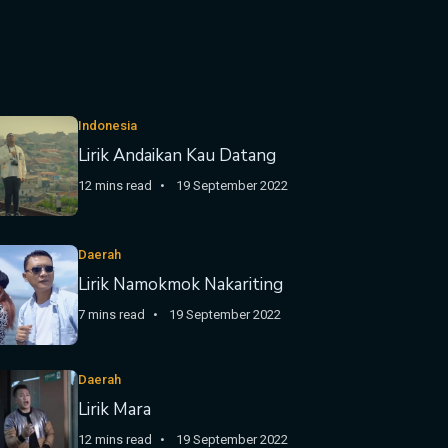
Indonesia
Lirik Andaikan Kau Datang
12 mins read
19 September 2022
Daerah
Lirik Namokmok Nakariting
7 mins read
19 September 2022
Daerah
Lirik Mara
12 mins read
19 September 2022