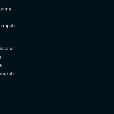
rkanmu
u rapuh
 disana
a
a
angkah