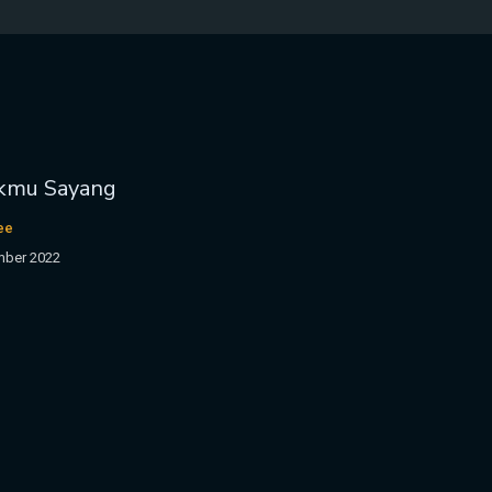
ukmu Sayang
Zee
mber 2022