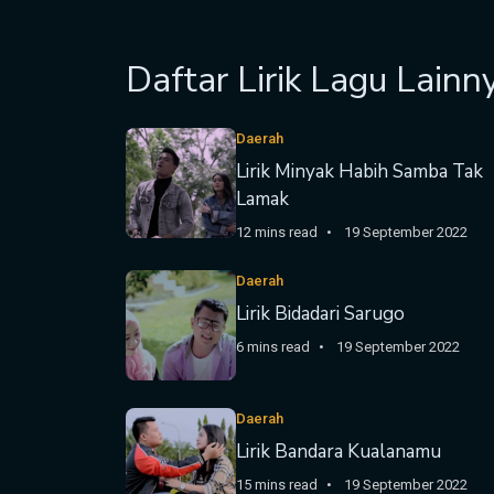
Daftar Lirik Lagu Lainn
Daerah
Lirik Minyak Habih Samba Tak
Lamak
12 mins read
19 September 2022
Daerah
Lirik Bidadari Sarugo
6 mins read
19 September 2022
Daerah
Lirik Bandara Kualanamu
15 mins read
19 September 2022