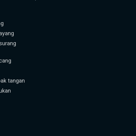
ng
bayang
surang
ncang
pak tangan
tukan