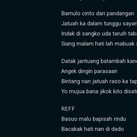
Bamulo cinto dari pandangan
Jatuah ka dalam tunggu saya
Indak di sangko uda taruih ta
Siang malam hati lah mabuak 
Datak jantuang batambah ka
Angek dingin parasaan
Bintang nan jatuah raso ka ta
Yo mujua bana jikok kito disa
REFF
Basuo malu bapisah rindu
Bacakak hati nan di dado