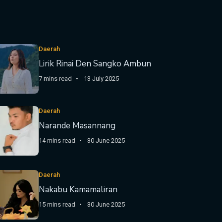
Daerah
Lirik Rinai Den Sangko Ambun
7 mins read
13 July 2025
Daerah
Narande Masannang
14 mins read
30 June 2025
Daerah
Nakabu Kamamaliran
15 mins read
30 June 2025