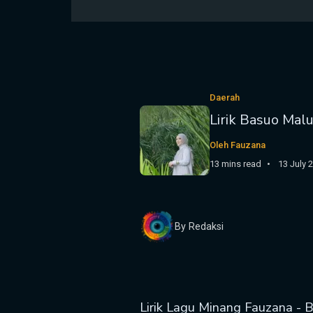
Daerah
Lirik Basuo Mal
Oleh Fauzana
13 mins read
13 July 
By Redaksi
Lirik Lagu Minang Fauzana - 