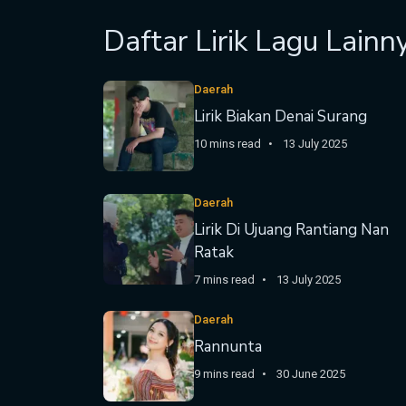
Daftar Lirik Lagu Lainn
Daerah
Lirik Biakan Denai Surang
10 mins read
13 July 2025
Daerah
Lirik Di Ujuang Rantiang Nan
Ratak
7 mins read
13 July 2025
Daerah
Rannunta
9 mins read
30 June 2025