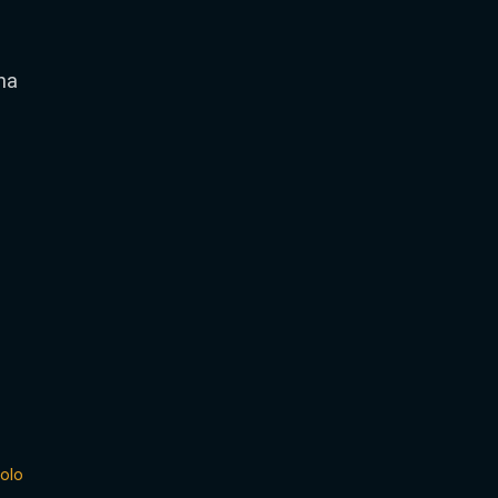
na
olo