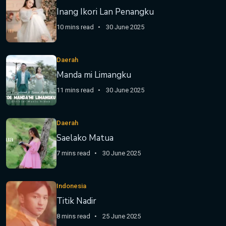
Inang Ikori Lan Penangku
10 mins read
30 June 2025
Daerah
Manda mi Limangku
11 mins read
30 June 2025
Daerah
Saelako Matua
7 mins read
30 June 2025
Indonesia
Titik Nadir
8 mins read
25 June 2025