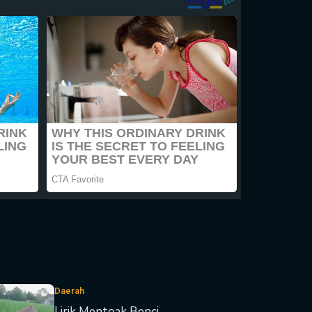
Daerah
Lirik Mentoak Benci