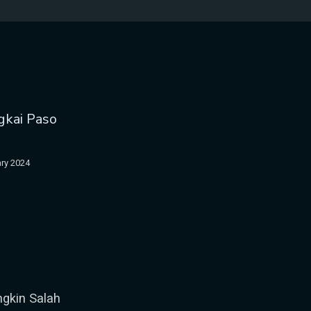
gkai Paso
ry 2024
gkin Salah