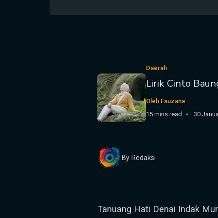
Daerah
Lirik Cinto Baun
Oleh Fauzana
15 mins read
30 Janua
By Redaksi
Tanuang Hati Denai Indak Mun