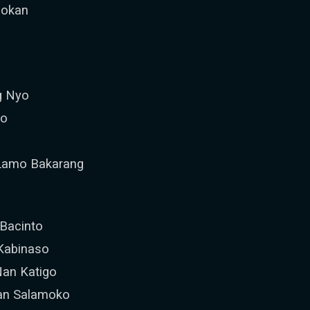
sokan
g Nyo
ko
 Lamo Bakarang
Bacinto
 Kabinaso
Nan Katigo
an Salamoko