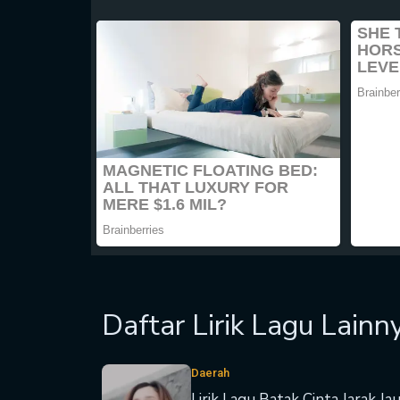
Daftar Lirik Lagu Lainn
Daerah
Lirik Lagu Batak Cinta Jarak Ja