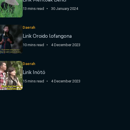
13 mins read
30 January 2024
Daerah
Lirik Oroido lofangona
10 mins read
4 December 2023
Daerah
Lirik Inötö
15 mins read
4 December 2023