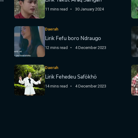
11 mins read
30 January 2024
Daerah
Lirik Fefu boro Ndraugo
12 mins read
4 December 2023
Daerah
Lirik Fehedeu Safökhö
14 mins read
4 December 2023