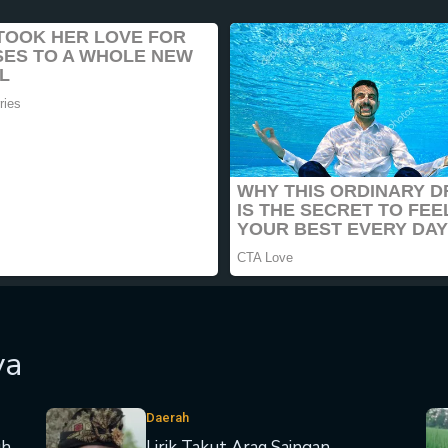
ya
Daerah
uh
Lirik Takut Araq Saingan