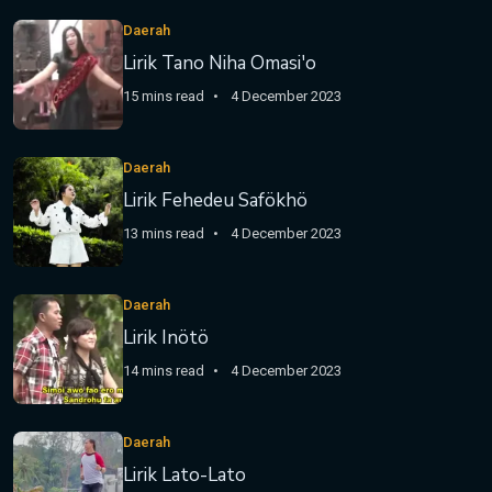
Daerah
Lirik Tano Niha Omasi'o
15 mins read
4 December 2023
Daerah
Lirik Fehedeu Safökhö
13 mins read
4 December 2023
Daerah
Lirik Inötö
14 mins read
4 December 2023
Daerah
Lirik Lato-Lato