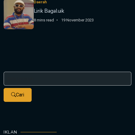
Daerah
Lirik Bagaluik
8 mins read
19 November 2023
Cari
IKLAN