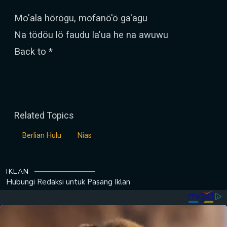
Mo'ala hörögu, mofanö'ö ga'agu
Na tödöu lö faudu la'ua he na awuwu
Back to *
Related Topics
Berlian Hulu
Nias
IKLAN
Hubungi Redaksi untuk
Pasang Iklan