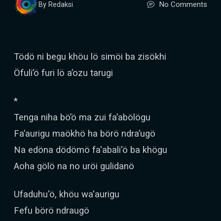
No Comments
By Redaksi
Tödö ni begu khöu lö simöi ba zisökhi
Öfuli’ö furi lö a’ozu tarugi
*
Tenga niha bö’ö ma zui fa’abölögu
Fa’aurigu maökhö ha börö ndra’ugö
Na edöna dödömö fa'abali'ö ba khögu
Aoha gölö na no uröi gulidanö
Ufaduhu'ö, khöu wa'aurigu
Fefu börö ndraugö