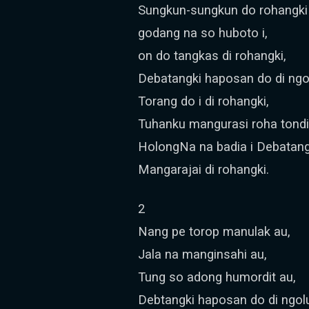
Sungkun-sungkun do rohangki
godang na so huboto i,
on do tangkas di rohangki,
Debatangki haposan do di ngo
Torang do i di rohangki,
Tuhanku mangurasi roha tondi
HolongNa na badia i Debatang
Mangarajai di rohangki.
2
Nang pe torop manulak au,
Jala na manginsahi au,
Tung so adong humordit au,
Debtangki haposan do di ngol