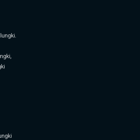
lungki.
ngki,
ki
ungki