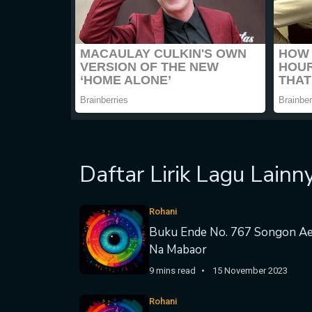
Daftar Lirik Lagu Lainn
Rohani
Buku Ende No. 767 Songon A
Na Mabaor
9 mins read
15 November 2023
Rohani