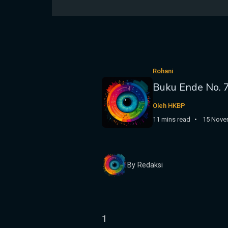
Rohani
Buku Ende No. 
Oleh HKBP
11 mins read
15 Nove
By Redaksi
1