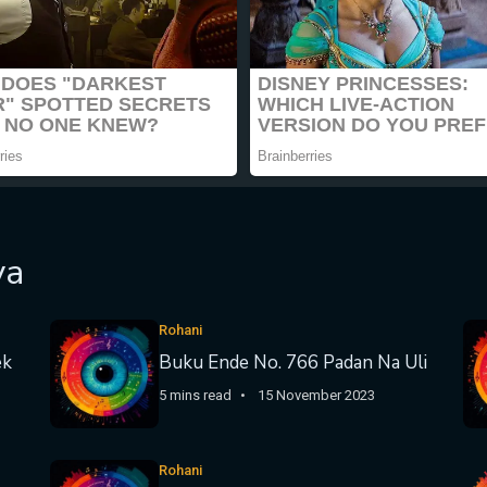
ya
Rohani
ek
Buku Ende No. 766 Padan Na Uli
5 mins read
15 November 2023
Rohani