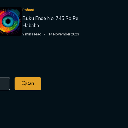
Rohani
Buku Ende No. 745 Ro Pe
Hababa
9 mins read
14 November 2023
Cari