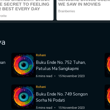
ya
Rohani
nan
Buku Ende No. 752 Tuhan,
Patulus Ma Sangkapmi
6 mins read
15 November 2023
Rohani
Buku Ende No. 749 Songon
Sorha Ni Podati
5 mins read
15 November 2023