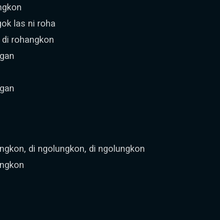
ungkon
ok las ni roha
 di rohangkon
ngan
ngan
gkon, di ngolungkon, di ngolungkon
angkon