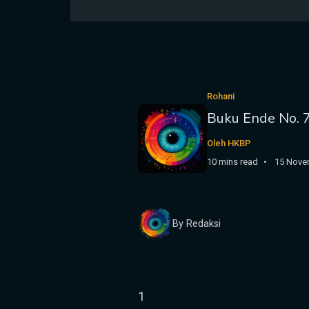
Rohani
Buku Ende No. 
Oleh HKBP
10 mins read
15 Nove
By Redaksi
1