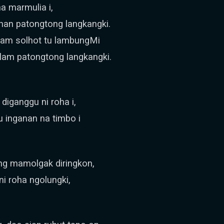
na marmulia i,
han patongtong langkangki.
 lam solhot tu lambungMi
lam patongtong langkangki.
diganggu ni roha i,
u inganan na timbo i
eng mamolgak diringkon,
ni roha ngolungki,