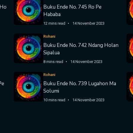
 Ho
Buku Ende No. 745 Ro Pe
Hababa
12 mins read
14 November 2023
Rohani
Buku Ende No. 742 Ndang Holan
Sipalua
8 mins read
14 November 2023
Rohani
Pe
Buku Ende No. 739 Lugahon Ma
Solumi
10 mins read
14 November 2023