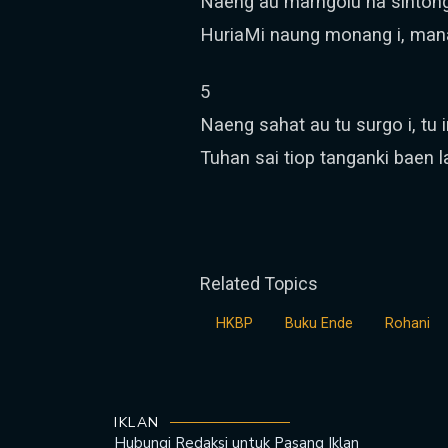
Naeng au marngolu na sintong,
HuriaMi naung monang i, man
5
Naeng sahat au tu surgo i, tu i
Tuhan sai tiop tanganki baen 
Related Topics
HKBP
Buku Ende
Rohani
IKLAN
Hubungi Redaksi untuk
Pasang Iklan