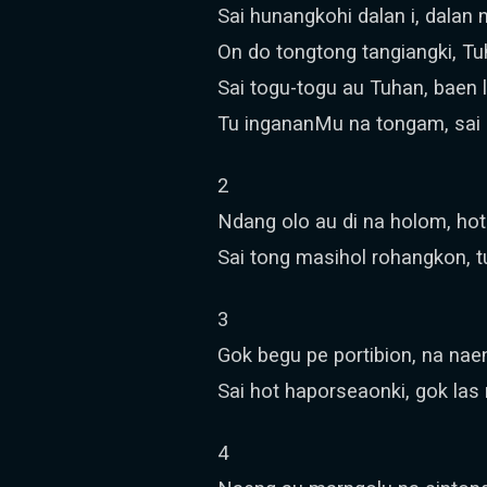
Sai hunangkohi dalan i, dalan 
On do tongtong tangiangki, Tu
Sai togu-togu au Tuhan, baen
Tu ingananMu na tongam, sai 
2
Ndang olo au di na holom, hot 
Sai tong masihol rohangkon, t
3
Gok begu pe portibion, na na
Sai hot haporseaonki, gok las 
4