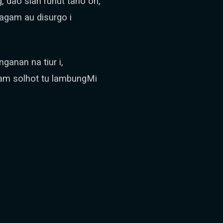
 dao sian ruhut tano on,
agam au disurgo i
nganan na tiur i,
lam solhot tu lambungMi