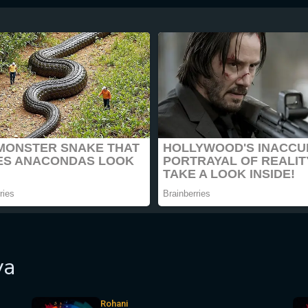
ya
Rohani