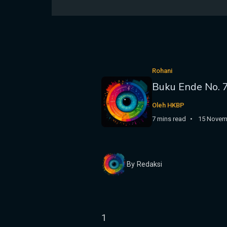
Rohani
Buku Ende No. 7
Oleh HKBP
7 mins read
15 Novem
By Redaksi
1