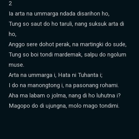
2
Ia arta na ummarga ndada disarihon ho,
Tung so saut do ho taruli, nang suksuk arta di
ho,
Anggo sere dohot perak, na martingki do sude,
Tung so boi tondi mardemak, salpu do ngolum
muse.
Arta na ummarga i, Hata ni Tuhanta i;
I do na manongtong i, na pasonang rohami.
Aha ma labam o jolma, nang di ho luhutna i?
Magopo do di ujungna, molo mago tondimi.