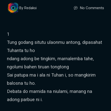
No Comments
By Redaksi
1
Tung godang situtu ulaonmu antong, dipasahat
Tuhanta tu ho
ndang adong be tingkim, marnalemba tahe,
ngolumi bahen tiruan tongtong
Sai patupa ma i ala ni Tuhan i, so mangkirim
balosna tu ho.
Debata do marnida na niulami, manang na
adong parbue ni i.