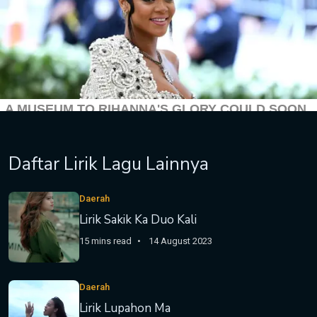
Daftar Lirik Lagu Lainnya
Daerah
Lirik Sakik Ka Duo Kali
15 mins read
14 August 2023
Daerah
Lirik Lupahon Ma