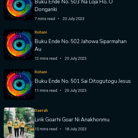
Buku Ende No. 503 Na Loja Ho, O
Donganki
7 mins read
20 July 2023
Rohani
Buku Ende No. 502 Jahowa Siparmahan
Au
12 mins read
20 July 2023
Rohani
Buku Ende No. 501 Sai Ditogutogu Jesus
11 mins read
20 July 2023
Daerah
Lirik Goarhi Goar Ni Anakhonmu
15 mins read
18 July 2023