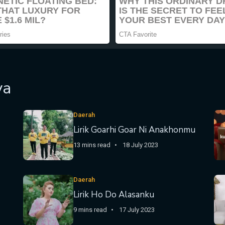
ya
Daerah
Lirik Goarhi Goar Ni Anakhonmu
13 mins read
18 July 2023
Daerah
Lirik Ho Do Alasanku
9 mins read
17 July 2023