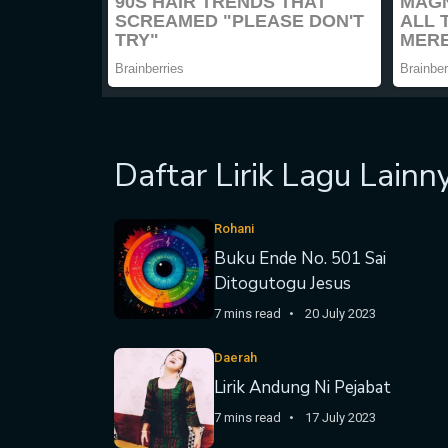
Daftar Lirik Lagu Lainn
Rohani
Buku Ende No. 501 Sai
Ditogutogu Jesus
7 mins read
20 July 2023
Daerah
Lirik Andung Ni Pejabat
7 mins read
17 July 2023