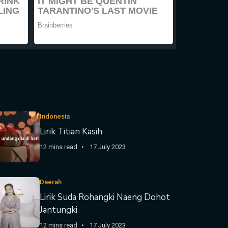
Indonesia
Lirik Titian Kasih
12 mins read
17 July 2023
Daerah
Lirik Suda Rohangki Naeng Dohot
Jantungki
12 mins read
17 July 2023