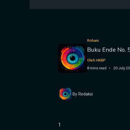
Rohani
Buku Ende No. 
Oleh HKBP
8 mins read
20 July 2
By Redaksi
1