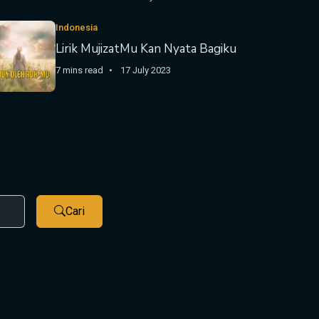
Indonesia
Lirik MujizatMu Kan Nyata Bagiku
7 mins read
17 July 2023
Cari