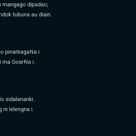
u mangago dipadao;
dok tubuna au diain.
o pinarbagaNa i.
i ma GoarNa i.
o sidalananki.
ni lelengna i.