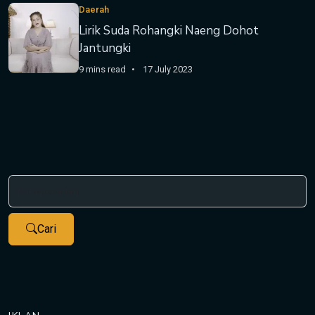
Daerah
Lirik Suda Rohangki Naeng Dohot
Jantungki
9 mins read
17 July 2023
Cari