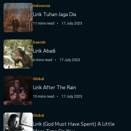
Indonesia
Lirik Tuhan Jaga Dia
11 mins read
17 July 2023
Daerah
Lirik Abadi
6 mins read
17 July 2023
Global
Lirik After The Rain
15 mins read
17 July 2023
Global
Lirik (God Must Have Spent) A Little