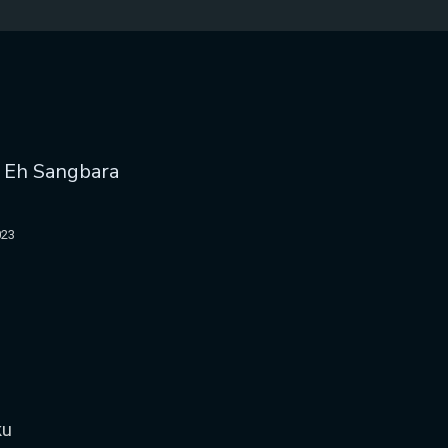
a Eh Sangbara
023
ku