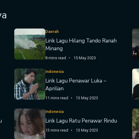
ya
Daerah
Lirik Lagu Hilang Tando Ranah
Minang
8 mins read
15 May 2023
Indonesia
Lirik Lagu Penawar Luka ~
Aprilian
11 mins read
13 May 2023
Indonesia
u
Lirik Lagu Ratu Penawar Rindu
13 mins read
13 May 2023