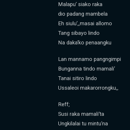
Malapu’ siako raka
dio padang mambela
Eh siulu’,,masai allomo
Tang sibayo lindo
Na daka’ko penaangku
Lan mannamo pangngimpi
Bunganna tindo mamali’
Tanai sitiro lindo
Ussaleoi makarorrongku,,
Reff;
Susi raka mamali’ta
Ungkilalai tu mintu’na