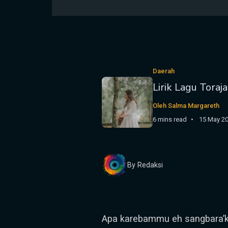
Daerah
Lirik Lagu Toraj
Oleh Salma Margareth
6 mins read
15 May 2
By Redaksi
Apa karebammu eh sangbara’