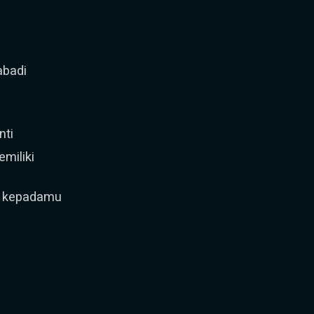
abadi
nti
miliki
ku kepadamu