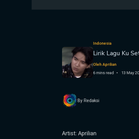
Indonesia
Lirik Lagu Ku Se
Oleh Aprilian
6 mins read
13 May 2
By Redaksi
Artist: Aprilian