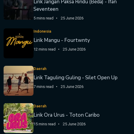
Lirik Jangan Paksa Rindu (Beda) - Ifan
Seventeen
5 mins read
25 June 2026
Indonesia
Lirik Mangu - Fourtwnty
12 mins read
25 June 2026
Daerah
Lirik Taguling Guling - Silet Open Up
7 mins read
25 June 2026
Daerah
Lirik Ora Urus - Toton Caribo
15 mins read
25 June 2026