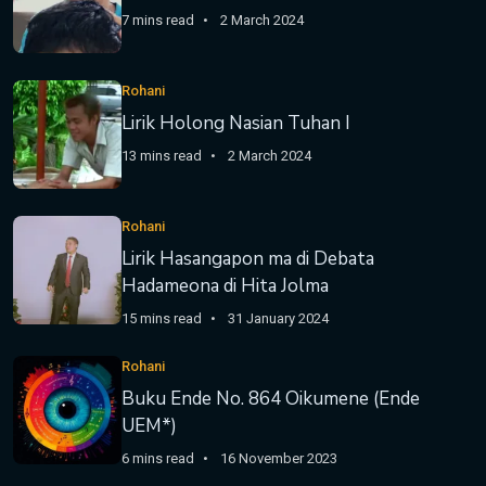
7 mins read
2 March 2024
Rohani
Lirik Holong Nasian Tuhan I
13 mins read
2 March 2024
Rohani
Lirik Hasangapon ma di Debata
Hadameona di Hita Jolma
15 mins read
31 January 2024
Rohani
Buku Ende No. 864 Oikumene (Ende
UEM*)
6 mins read
16 November 2023