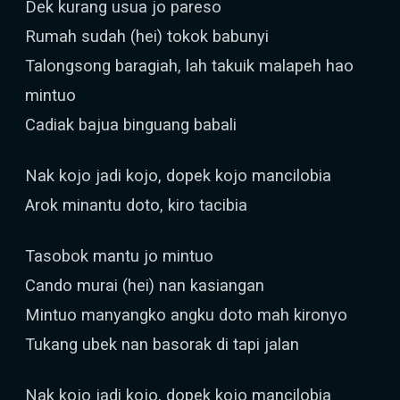
Dek kurang usua jo pareso
Rumah sudah (hei) tokok babunyi
Talongsong baragiah, lah takuik malapeh hao
mintuo
Cadiak bajua binguang babali
Nak kojo jadi kojo, dopek kojo mancilobia
Arok minantu doto, kiro tacibia
Tasobok mantu jo mintuo
Cando murai (hei) nan kasiangan
Mintuo manyangko angku doto mah kironyo
Tukang ubek nan basorak di tapi jalan
Nak kojo jadi kojo, dopek kojo mancilobia