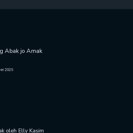
ng Abak jo Amak
er 2025
ak oleh Elly Kasim