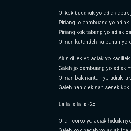
Oi kok bacakak yo adiak abak
Piriang jo cambuang yo adiak 
Piriang kok tabang yo adiak 
Oi nan katandeh ka punah yo 
Alun diliek yo adiak yo kadiliek
Galeh jo cambuang yo adiak
Oi nan bak nantun yo adiak la
Galeh nan ciek nan senek ko
La la la la la -2x
Oilah coiko yo adiak hiduik nyo
Galeh kok pacah yo adiak joa d