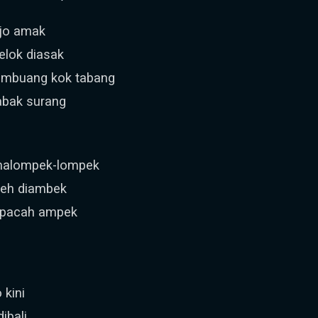
 jo amak
elok diasak
cambuang kok tabang
abak surang
 malompek-lompek
keh diambek
k pacah ampek
 kini
ibali