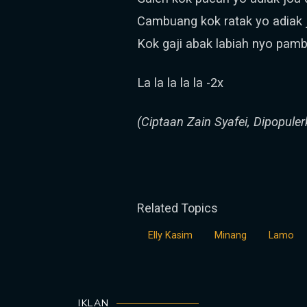
Cambuang kok ratak yo adiak j
Kok gaji abak labiah nyo pamb
La la la la la -2x
(Ciptaan Zain Syafei, Dipopuler
Related Topics
Elly Kasim
Minang
Lamo
IKLAN