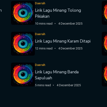
Daerah
n
Lirik Lagu Minang Tolong
Pikiakan
10 mins read
4 December 2025
Daerah
Lirik Lagu Minang Karam Ditapi
12 mins read
4 December 2025
Daerah
Lirik Lagu Minang Banda
Sapuluah
5 mins read
4 December 2025