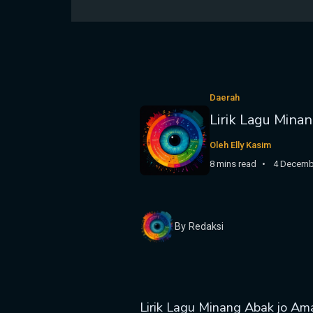
Daerah
Lirik Lagu Mina
Oleh Elly Kasim
8 mins read
4 Decemb
By Redaksi
Lirik Lagu Minang Abak jo Am