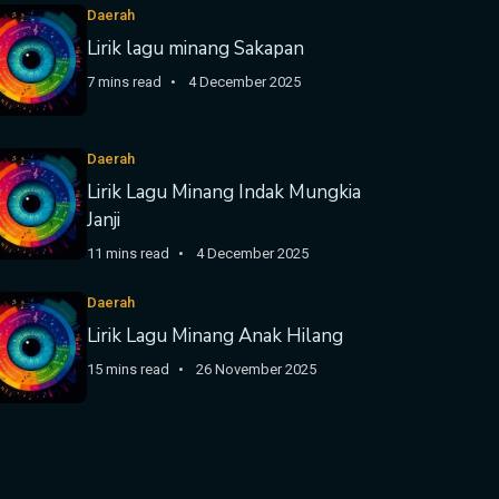
Daerah
Lirik lagu minang Sakapan
7 mins read
4 December 2025
Daerah
Lirik Lagu Minang Indak Mungkia
Janji
11 mins read
4 December 2025
Daerah
Lirik Lagu Minang Anak Hilang
15 mins read
26 November 2025