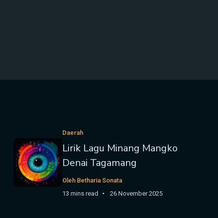
Daerah
Lirik Lagu Minang Mangko
Denai Tagamang
Oleh Betharia Sonata
13 mins read
26 November 2025