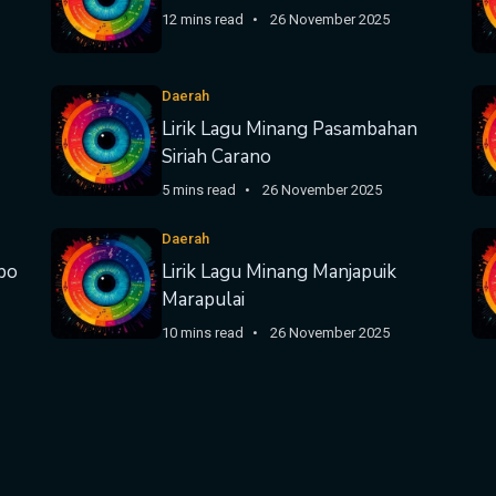
12 mins read
26 November 2025
Daerah
Lirik Lagu Minang Pasambahan
Siriah Carano
5 mins read
26 November 2025
Daerah
ibo
Lirik Lagu Minang Manjapuik
Marapulai
10 mins read
26 November 2025