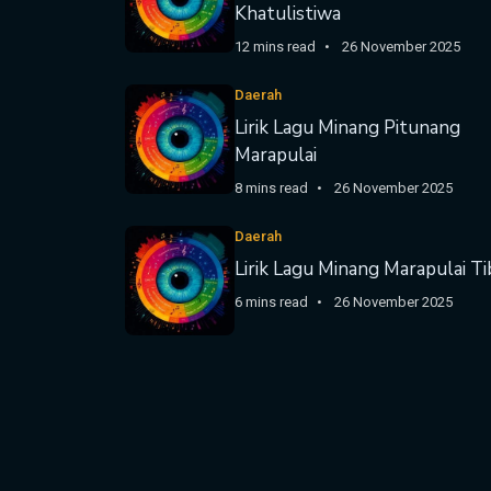
Khatulistiwa
12 mins read
26 November 2025
Daerah
Lirik Lagu Minang Pitunang
Marapulai
8 mins read
26 November 2025
Daerah
Lirik Lagu Minang Marapulai T
6 mins read
26 November 2025