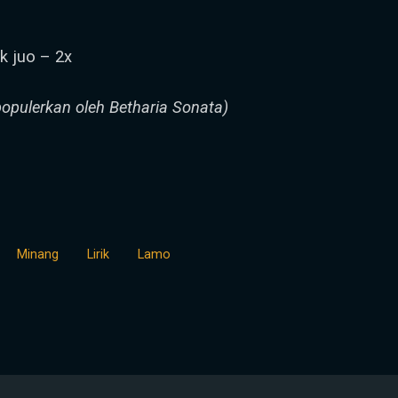
 juo – 2x
populerkan oleh Betharia Sonata)
Minang
Lirik
Lamo