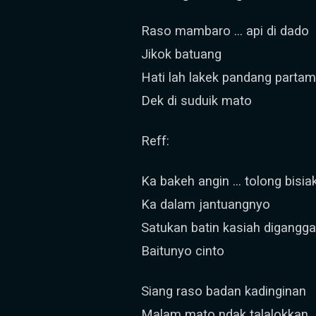
Raso mambaro … api di dado
Jikok batuang
Hati lah lakek pandang parta
Dek di suduik mato
Reff:
Ka bakeh angin … tolong bisia
Ka dalam jantuangnyo
Satukan batin kasiah digangg
Baitunyo cinto
Siang raso badan kadinginan
Malam mato ndak talalokkan